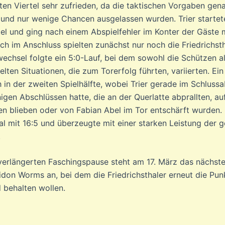
ten Viertel sehr zufrieden, da die taktischen Vorgaben gen
 und nur wenige Chancen ausgelassen wurden. Trier startet
tel und ging nach einem Abspielfehler im Konter der Gäste m
ch im Anschluss spielten zunächst nur noch die Friedrichsth
echsel folgte ein 5:0-Lauf, bei dem sowohl die Schützen al
lten Situationen, die zum Torerfolg führten, variierten. Ein
h in der zweiten Spielhälfte, wobei Trier gerade im Schlussa
igen Abschlüssen hatte, die an der Querlatte abprallten, au
egen blieben oder von Fabian Abel im Tor entschärft wurden.
hal mit 16:5 und überzeugte mit einer starken Leistung der
.
verlängerten Faschingspause steht am 17. März das nächst
don Worms an, bei dem die Friedrichsthaler erneut die Pun
 behalten wollen.