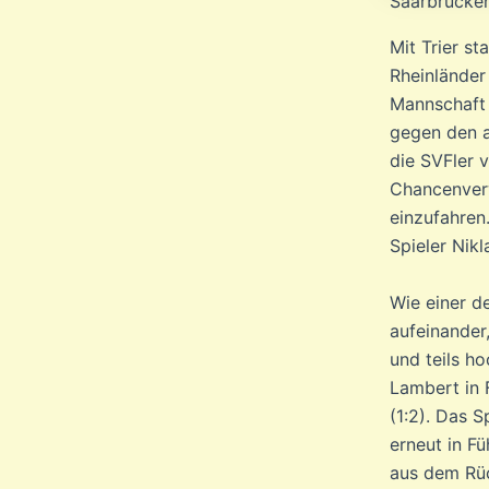
Saarbrücken
Mit Trier s
Rheinländer
Mannschaft 
gegen den a
die SVFler 
Chancenverw
einzufahren
Spieler Nikl
Wie einer d
aufeinander,
und teils ho
Lambert in 
(1:2). Das 
erneut in F
aus dem Rüc