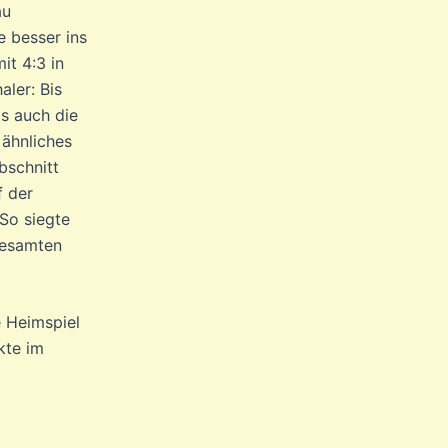
au
e besser ins
it 4:3 in
aler: Bis
s auch die
 ähnliches
bschnitt
f der
 So siegte
 gesamten
e Heimspiel
kte im