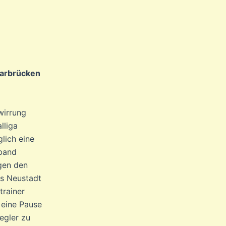
Saarbrücken
wirrung
lliga
glich eine
band
egen den
us Neustadt
trainer
 eine Pause
egler zu