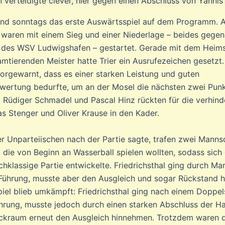
 verteidigte clever, hier gegen einen Abschluss von Yannis 
tand sonntags das erste Auswärtsspiel auf dem Programm. 
 waren mit einem Sieg und einer Niederlage – beides gegen
des WSV Ludwigshafen – gestartet. Gerade mit dem Heimsi
mtierenden Meister hatte Trier ein Ausrufezeichen gesetzt
vorgewarnt, dass es einer starken Leistung und guten
ertung bedurfte, um an der Mosel die nächsten zwei Pun
. Rüdiger Schmadel und Pascal Hinz rückten für die verhind
as Stenger und Oliver Krause in den Kader.
er Unparteiischen nach der Partie sagte, trafen zwei Manns
 die von Beginn an Wasserball spielen wollten, sodass sich 
chklassige Partie entwickelte. Friedrichsthal ging durch Ma
Führung, musste aber den Ausgleich und sogar Rückstand 
Spiel blieb umkämpft: Friedrichsthal ging nach einem Doppe
ührung, musste jedoch durch einen starken Abschluss der H
kraum erneut den Ausgleich hinnehmen. Trotzdem waren d