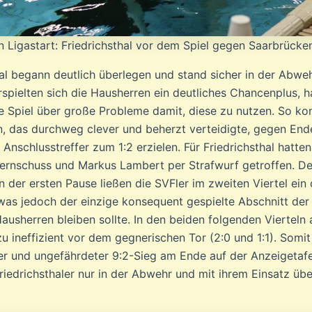
n Ligastart: Friedrichsthal vor dem Spiel gegen Saarbrücke
hal begann deutlich überlegen und stand sicher in der Abwe
rspielten sich die Hausherren ein deutliches Chancenplus, h
 Spiel über große Probleme damit, diese zu nutzen. So ko
, das durchweg clever und beherzt verteidigte, gegen End
 Anschlusstreffer zum 1:2 erzielen. Für Friedrichsthal hatt
ernschuss und Markus Lambert per Strafwurf getroffen. De
 der ersten Pause ließen die SVFler im zweiten Viertel ein 
 was jedoch der einzige konsequent gespielte Abschnitt der 
Hausherren bleiben sollte. In den beiden folgenden Vierteln
zu ineffizient vor dem gegnerischen Tor (2:0 und 1:1). Somi
her und ungefährdeter 9:2-Sieg am Ende auf der Anzeigetafel
Friedrichsthaler nur in der Abwehr und mit ihrem Einsatz ü