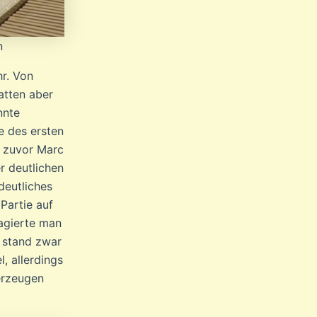
n
hr. Von
atten aber
nnte
e des ersten
en zuvor Marc
r deutlichen
deutliches
Partie auf
 agierte man
t stand zwar
, allerdings
berzeugen