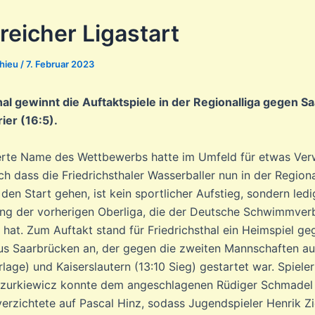
reicher Ligastart
thieu
/
7. Februar 2023
hal gewinnt die Auftaktspiele in der Regionalliga gegen 
ier (16:5).
rte Name des Wettbewerbs hatte im Umfeld für etwas Ver
h dass die Friedrichsthaler Wasserballer nun in der Regiona
en Start gehen, ist kein sportlicher Aufstieg, sondern ledi
g der vorherigen Oberliga, die der Deutsche Schwimmver
hat. Zum Auftakt stand für Friedrichsthal ein Heimspiel g
s Saarbrücken an, der gegen die zweiten Mannschaften a
lage) und Kaiserslautern (13:10 Sieg) gestartet war. Spieler
czurkiewicz konnte dem angeschlagenen Rüdiger Schmadel
erzichtete auf Pascal Hinz, sodass Jugendspieler Henrik Zi