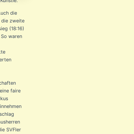
Künstle.
Auch die
 die zweite
eg (18:16)
. So waren
kte
erten
chaften
eine faire
rkus
hinnehmen
lschlag
ausherren
ie SVFler