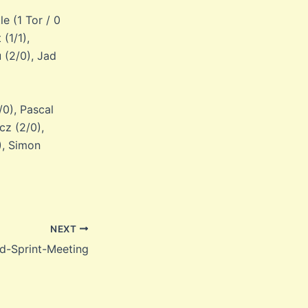
e (1 Tor / 0
(1/1),
 (2/0), Jad
/0), Pascal
cz (2/0),
), Simon
NEXT
d-Sprint-Meeting