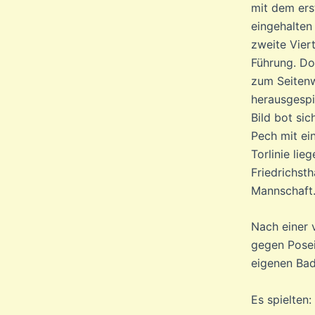
mit dem ers
eingehalten
zweite Vier
Führung. Do
zum Seitenw
herausgespie
Bild bot sic
Pech mit ein
Torlinie li
Friedrichst
Mannschaft
Nach einer 
gegen Posei
eigenen Bad
Es spielten: