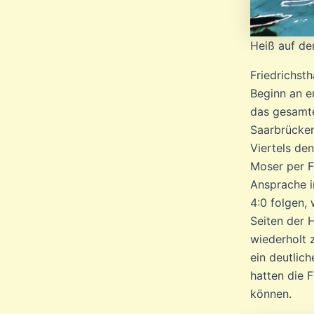
Heiß auf de
Friedrichst
Beginn an e
das gesamte
Saarbrücken
Viertels den
Moser per F
Ansprache in
4:0 folgen,
Seiten der 
wiederholt 
ein deutlic
hatten die 
können.