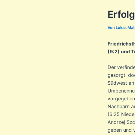
Erfolg
Von
Lukas Ma
Friedrichst
(9:2) und Tr
Der verände
gesorgt, doc
Südwest an d
Umbenennun
vorgegeben 
Nachbarn au
(6:25 Nieder
Andrzej Sz
geben und v